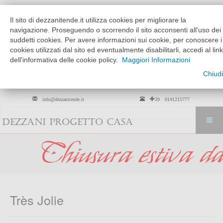
Chi siamo
Dove siamo
Il sito di dezzanitende.it utilizza cookies per migliorare la
MATTINO
POMERIGGIO
navigazione. Proseguendo o scorrendo il sito acconsenti all'uso dei
MARTEDÌ --> VENERDÌ
9:30 - 12:30
15:30 - 19:30
suddetti cookies. Per avere informazioni sui cookie, per conoscere i
cookies utilizzati dal sito ed eventualmente disabilitarli, accedi al link
SABATO
solo su
9:30 - 12:30
dell'informativa delle cookie policy.
Maggiori Informazioni
appuntamento
Chiudi
Per arredamento tessili solo su
appuntamento
info@dezzanitende.it
+39 0141215777
DEZZANI PROGETTO CASA
usura estiva dal 01 
Très Jolie