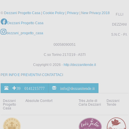
©
Dezzani Progetto Casa
|
Cookie Policy
|
Privacy
|
New Privacy 2018
F.LLI
Dezzani Progetto Casa
DEZZANI
dezzani_progetto_casa
S.N.C - P.I.
00058090051
C.so Torino 217/219 - ASTI
Copyright © 2026 -
http://dezzanitende.it
PER INFO E PREVENTIVI CONTATTACI
+39 0141215777
info@dezzanitende.it
Dezzani
Absolute Comfort
Très Jolie di
Dezzani
Progetto
Carla Dezzani
Tende
Casa