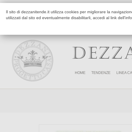
Chi siamo
Dove siamo
Il sito di dezzanitende.it utilizza cookies per migliorare la navigaz
Da Martedì a Venerdì
Mattino 9:30-12:30 Pomeriggio 
utilizzati dal sito ed eventualmente disabilitarli, accedi al link dell'in
Sabato
Mattino 9:30-12:30 Pomeriggio Sol
Per arredamento tessili solo su app
DEZZ
HOME
TENDENZE
LINEA C