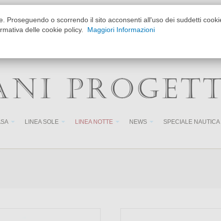
ione. Proseguendo o scorrendo il sito acconsenti all'uso dei suddetti coo
15:30-19:30
formativa delle cookie policy.
Maggiori Informazioni
o su appuntamento
untamento
ANI PROGET
ASA
LINEA SOLE
LINEA NOTTE
NEWS
SPECIALE NAUTICA
Chiusura est