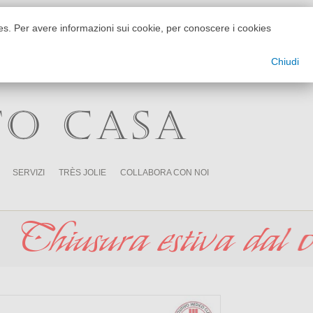
kies. Per avere informazioni sui cookie, per conoscere i cookies
info@dezzanitende.it
+39 0141215777
Chiudi
TO CASA
SERVIZI
TRÈS JOLIE
COLLABORA CON NOI
iva dal 01 agosto al