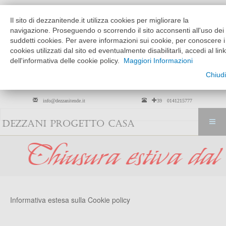
Chi siamo
Dove siamo
Il sito di dezzanitende.it utilizza cookies per migliorare la
MATTINO
POMERIGGIO
navigazione. Proseguendo o scorrendo il sito acconsenti all'uso dei
MARTEDÌ --> VENERDÌ
9:30 - 12:30
15:30 - 19:30
suddetti cookies. Per avere informazioni sui cookie, per conoscere i
cookies utilizzati dal sito ed eventualmente disabilitarli, accedi al link
SABATO
solo su
9:30 - 12:30
dell'informativa delle cookie policy.
Maggiori Informazioni
appuntamento
Chiudi
Per arredamento tessili solo su
appuntamento
info@dezzanitende.it
+39 0141215777
DEZZANI PROGETTO CASA
ura estiva dal 01 ag
Informativa estesa sulla Cookie policy