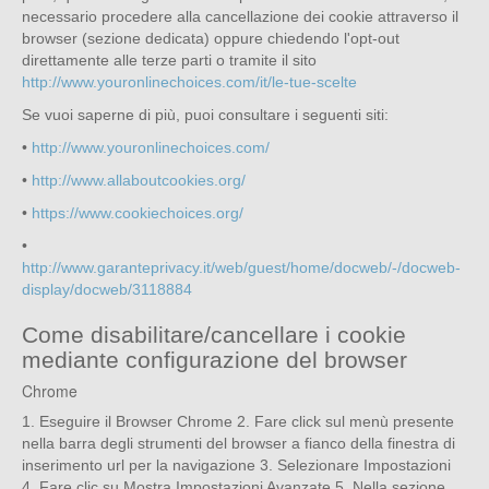
necessario procedere alla cancellazione dei cookie attraverso il
browser (sezione dedicata) oppure chiedendo l'opt-out
direttamente alle terze parti o tramite il sito
http://www.youronlinechoices.com/it/le-tue-scelte
Se vuoi saperne di più, puoi consultare i seguenti siti:
•
http://www.youronlinechoices.com/
•
http://www.allaboutcookies.org/
•
https://www.cookiechoices.org/
•
http://www.garanteprivacy.it/web/guest/home/docweb/-/docweb-
display/docweb/3118884
Come disabilitare/cancellare i cookie
mediante configurazione del browser
Chrome
1. Eseguire il Browser Chrome 2. Fare click sul menù presente
nella barra degli strumenti del browser a fianco della finestra di
inserimento url per la navigazione 3. Selezionare Impostazioni
4. Fare clic su Mostra Impostazioni Avanzate 5. Nella sezione