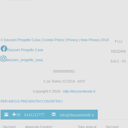
©
Dezzani Progetto Casa
|
Cookie Policy
|
Privacy
|
New Privacy 2018
F.LLI
Dezzani Progetto Casa
DEZZANI
dezzani_progetto_casa
S.N.C - P.I.
00058090051
C.so Torino 217/219 - ASTI
Copyright © 2026 -
http://dezzanitende.it
PER INFO E PREVENTIVI CONTATTACI
+39 0141215777
info@dezzanitende.it
Dezzani
Absolute Comfort
Très Jolie di
Dezzani