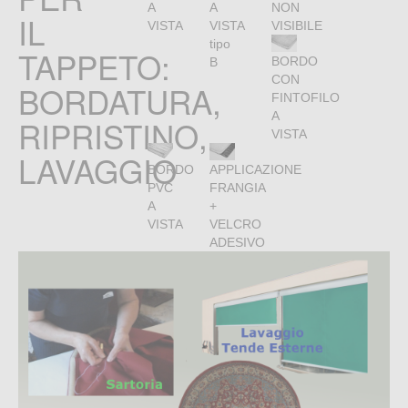
A
A
NON
IL
VISTA
VISTA
VISIBILE
tipo
TAPPETO:
BORDO
B
CON
BORDATURA,
FINTOFILO
A
RIPRISTINO,
VISTA
LAVAGGIO
BORDO
APPLICAZIONE
PVC
FRANGIA
A
+
VISTA
VELCRO
ADESIVO