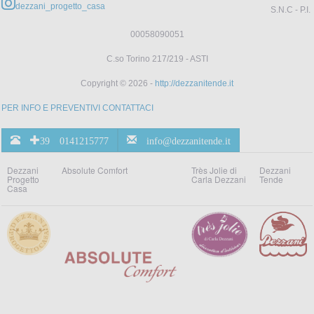
dezzani_progetto_casa
S.N.C - P.I.
00058090051
C.so Torino 217/219 - ASTI
Copyright © 2026 -
http://dezzanitende.it
PER INFO E PREVENTIVI CONTATTACI
+39 0141215777
info@dezzanitende.it
Dezzani
Absolute Comfort
Très Jolie di
Dezzani
Progetto
Carla Dezzani
Tende
Casa