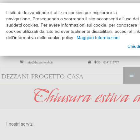
Chi siamo
Dove siamo
Il sito di dezzanitende.it utilizza cookies per migliorare la
MATTINO
POMERIGGIO
navigazione. Proseguendo o scorrendo il sito acconsenti all'uso dei
MARTEDÌ --> VENERDÌ
9:30 - 12:30
15:30 - 19:30
suddetti cookies. Per avere informazioni sui cookie, per conoscere i
cookies utilizzati dal sito ed eventualmente disabilitarli, accedi al link
SABATO
solo su
9:30 - 12:30
dell'informativa delle cookie policy.
Maggiori Informazioni
appuntamento
Chiudi
Per arredamento tessili solo su
appuntamento
info@dezzanitende.it
+39 0141215777
DEZZANI PROGETTO CASA
iusura estiva dal 0
I nostri servizi