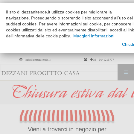
Chi siamo
Dove siamo
Il sito di dezzanitende.it utilizza cookies per migliorare la
MATTINO
POMERIGGIO
navigazione. Proseguendo o scorrendo il sito acconsenti all'uso dei
MARTEDÌ --> VENERDÌ
9:30 - 12:30
15:30 - 19:30
suddetti cookies. Per avere informazioni sui cookie, per conoscere i
cookies utilizzati dal sito ed eventualmente disabilitarli, accedi al link
SABATO
solo su
9:30 - 12:30
dell'informativa delle cookie policy.
Maggiori Informazioni
appuntamento
Chiudi
Per arredamento tessili solo su
appuntamento
info@dezzanitende.it
+39 0141215777
DEZZANI PROGETTO CASA
ra estiva dal 01 ago
Vieni a trovarci in negozio per