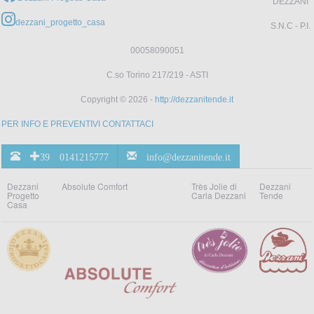
DEZZANI
dezzani_progetto_casa
S.N.C - P.I.
00058090051
C.so Torino 217/219 - ASTI
Copyright © 2026 -
http://dezzanitende.it
PER INFO E PREVENTIVI CONTATTACI
+39 0141215777
info@dezzanitende.it
Dezzani
Absolute Comfort
Très Jolie di
Dezzani
Progetto
Carla Dezzani
Tende
Casa