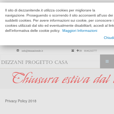
Chi siamo
Dove siamo
Il sito di dezzanitende.it utilizza cookies per migliorare la
MATTINO
POMERIGGIO
navigazione. Proseguendo o scorrendo il sito acconsenti all'uso dei
MARTEDÌ --> VENERDÌ
9:30 - 12:30
15:30 - 19:30
suddetti cookies. Per avere informazioni sui cookie, per conoscere i
cookies utilizzati dal sito ed eventualmente disabilitarli, accedi al link
SABATO
solo su
9:30 - 12:30
dell'informativa delle cookie policy.
Maggiori Informazioni
appuntamento
Chiudi
Per arredamento tessili solo su
appuntamento
info@dezzanitende.it
+39 0141215777
DEZZANI PROGETTO CASA
ra estiva dal 01 ago
Privacy Policy 2018