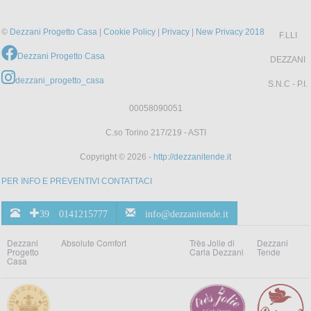
©
Dezzani Progetto Casa
|
Cookie Policy
|
Privacy
|
New Privacy 2018
F.LLI
Dezzani Progetto Casa
DEZZANI
dezzani_progetto_casa
S.N.C - P.I.
00058090051
C.so Torino 217/219 - ASTI
Copyright © 2026 -
http://dezzanitende.it
PER INFO E PREVENTIVI CONTATTACI
+39 0141215777
info@dezzanitende.it
Dezzani
Absolute Comfort
Très Jolie di
Dezzani
Progetto
Carla Dezzani
Tende
Casa