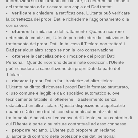
informazioni sui Dati trattati dal Titolare, su detereminati aspetti
del trattamento ed a ricevere una copia dei Dati trattati.
verificare
e chiedere la rettificazione. L’Utente può verificare
la correttezza dei propri Dati e richiederne l’aggiornamento o la
correzione.
ottenere
la limitazione del trattamento. Quando ricorrono
determinate condizioni, l’Utente può richiedere la limitazione del
trattamento dei propri Dati. In tal caso il Titolare non tratterà i
Dati per alcun altro scopo se non la loro conservazione.
ottenere
la cancellazione o rimozione dei propri Dati
Personali. Quando ricorrono determinate condizioni, l’Utente
può richiedere la cancellazione dei propri Dati da parte del
Titolare.
ricevere
i propri Dati o farli trasferire ad altro titolare.
L’Utente ha diritto di ricevere i propri Dati in formato strutturato,
di uso comune e leggibile da dispositivo automatico e, ove
tecnicamente fattibile, di ottenerne il trasferimento senza
ostacoli ad un altro titolare. Questa disposizione è applicabile
quando i Dati sono trattati con strumenti automatizzati ed il
trattamento è basato sul consenso dell’Utente, su un contratto di
cui l’Utente è parte o su misure contrattuali ad esso connesse.
proporre
reclamo. L’Utente può proporre un reclamo
all’autorità di controllo della protezione dei dati personali