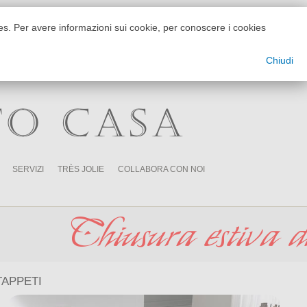
kies. Per avere informazioni sui cookie, per conoscere i cookies
info@dezzanitende.it
+39 0141215777
Chiudi
TO CASA
SERVIZI
TRÈS JOLIE
COLLABORA CON NOI
sura estiva dal 01 a
TAPPETI