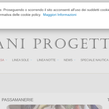
ione. Proseguendo o scorrendo il sito acconsenti all'uso dei suddetti coo
15:30-19:30
formativa delle cookie policy.
Maggiori Informazioni
o su appuntamento
untamento
ANI PROGET
ASA
LINEA SOLE
LINEA NOTTE
NEWS
SPECIALE NAUTICA
Chiu
PASSAMANERIE