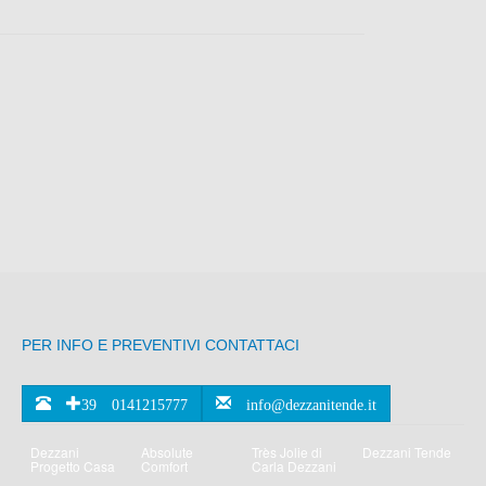
PER INFO E PREVENTIVI CONTATTACI
+39 0141215777
info@dezzanitende.it
Dezzani
Absolute
Très Jolie di
Dezzani Tende
Progetto Casa
Comfort
Carla Dezzani