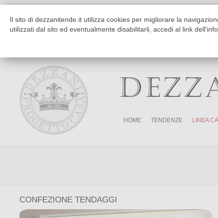
Chi siamo
Dove siamo
Il sito di dezzanitende.it utilizza cookies per migliorare la navigaz
Da Martedì a Venerdì
Mattino 9:30-12:30 Pomeriggio 
utilizzati dal sito ed eventualmente disabilitarli, accedi al link dell'in
Sabato
Mattino 9:30-12:30 Pomeriggio Sol
Per arredamento tessili solo su app
DEZZ
HOME
TENDENZE
LINEA C
CONFEZIONE TENDAGGI