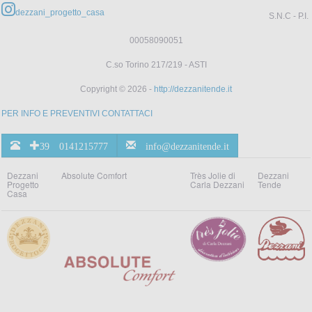
dezzani_progetto_casa
S.N.C - P.I.
00058090051
C.so Torino 217/219 - ASTI
Copyright © 2026 -
http://dezzanitende.it
PER INFO E PREVENTIVI CONTATTACI
+39 0141215777
info@dezzanitende.it
Dezzani
Absolute Comfort
Très Jolie di
Dezzani
Progetto
Carla Dezzani
Tende
Casa