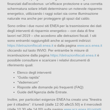
finanziati dall’ecobonus: un'efficace protezione e una corretta
schermatura solare infatti determinano un notevole risparmio
energetico, utilizzando i raggi solari sia come illuminazione
naturale ma anche per proteggere gli spazi dal caldo.
Sono online i due nuovi siti ENEA per la trasmissione dei dati
degli interventi di risparmio energetico – con data di fine
lavori nel 2019 – che accedono alle detrazioni fiscali. I siti
sono entrambi raggiungibili anche ai seguenti indirizzi:
https://detrazionifiscali.enea.it
o dalla pagina
www.acs.enea.it
cliccando sul tasto INVIO. Per entrambe le misure di
incentivazione dalla pagina
https://detrazionifiscali.enea.it
è
possibile consultare e scaricare i relativi documenti di
riferimento quali:
Elenco degli interventi
“Guida rapida”
“Vademecum”
Risposte alle domande più frequenti (FAQ)
Guide dell’Agenzia delle Entrate.
Inoltre, per particolari esigenze ENEA ha creato una “finestra
per il cittadino”: il lunedì (dalle 12.00 alle15.50) e il mercoledì
(dalle 10.30 alle 14.00) sulla pagina
www.acs.enea.it/contatti