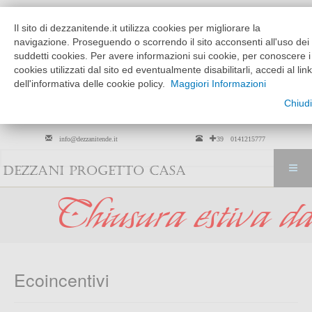
Chi siamo
Dove siamo
Il sito di dezzanitende.it utilizza cookies per migliorare la
MATTINO
POMERIGGIO
navigazione. Proseguendo o scorrendo il sito acconsenti all'uso dei
MARTEDÌ --> VENERDÌ
9:30 - 12:30
15:30 - 19:30
suddetti cookies. Per avere informazioni sui cookie, per conoscere i
cookies utilizzati dal sito ed eventualmente disabilitarli, accedi al link
SABATO
solo su
9:30 - 12:30
dell'informativa delle cookie policy.
Maggiori Informazioni
appuntamento
Chiudi
Per arredamento tessili solo su
appuntamento
info@dezzanitende.it
+39 0141215777
DEZZANI PROGETTO CASA
sura estiva dal 01 
Ecoincentivi