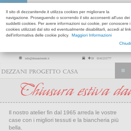
Chi siamo
Dove siamo
Il sito di dezzanitende.it utilizza cookies per migliorare la
MATTINO
POMERIGGIO
navigazione. Proseguendo o scorrendo il sito acconsenti all'uso dei
MARTEDÌ --> VENERDÌ
9:30 - 12:30
15:30 - 19:30
suddetti cookies. Per avere informazioni sui cookie, per conoscere i
cookies utilizzati dal sito ed eventualmente disabilitarli, accedi al link
SABATO
solo su
9:30 - 12:30
dell'informativa delle cookie policy.
Maggiori Informazioni
appuntamento
Chiudi
Per arredamento tessili solo su
appuntamento
info@dezzanitende.it
+39 0141215777
DEZZANI PROGETTO CASA
ura estiva dal 01 ag
Il nostro atelier fin dal 1965 arreda le vostre
case con i migliori tessuti e la biancheria più
bella.