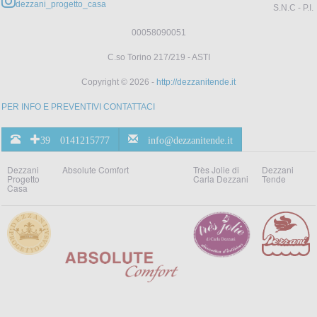
dezzani_progetto_casa
S.N.C - P.I.
00058090051
C.so Torino 217/219 - ASTI
Copyright © 2026 -
http://dezzanitende.it
PER INFO E PREVENTIVI CONTATTACI
+39 0141215777
info@dezzanitende.it
Dezzani
Absolute Comfort
Très Jolie di
Dezzani
Progetto
Carla Dezzani
Tende
Casa