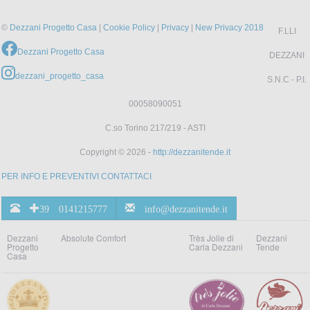
©
Dezzani Progetto Casa
|
Cookie Policy
|
Privacy
|
New Privacy 2018
F.LLI
Dezzani Progetto Casa
DEZZANI
dezzani_progetto_casa
S.N.C - P.I.
00058090051
C.so Torino 217/219 - ASTI
Copyright © 2026 -
http://dezzanitende.it
PER INFO E PREVENTIVI CONTATTACI
+39 0141215777
info@dezzanitende.it
Dezzani
Absolute Comfort
Très Jolie di
Dezzani
Progetto
Carla Dezzani
Tende
Casa