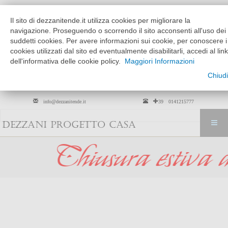
Chi siamo
Dove siamo
Il sito di dezzanitende.it utilizza cookies per migliorare la
MATTINO
POMERIGGIO
navigazione. Proseguendo o scorrendo il sito acconsenti all'uso dei
MARTEDÌ --> VENERDÌ
9:30 - 12:30
15:30 - 19:30
suddetti cookies. Per avere informazioni sui cookie, per conoscere i
cookies utilizzati dal sito ed eventualmente disabilitarli, accedi al link
SABATO
solo su
9:30 - 12:30
dell'informativa delle cookie policy.
Maggiori Informazioni
appuntamento
Chiudi
Per arredamento tessili solo su
appuntamento
info@dezzanitende.it
+39 0141215777
DEZZANI PROGETTO CASA
hiusura estiva dal 0